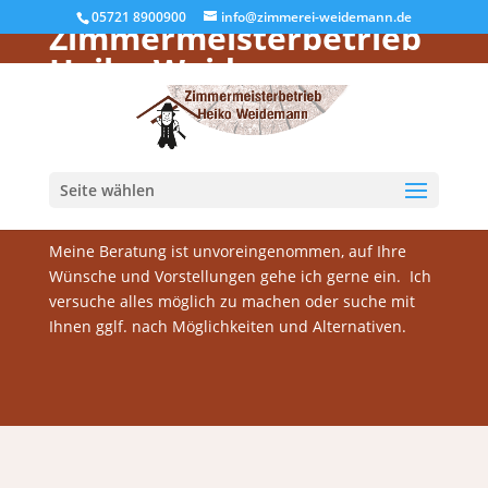
Willkommen im
05721 8900900
info@zimmerei-weidemann.de
Zimmermeisterbetrieb
Heiko Weidemann
Auf diesen Seiten bekommen Sie einen kleinen
Überblick über mich, meine Arbeit und Leistungen
geben. Meinen Kunden verspreche ich
Qualitätsarbeit aus erster Hand, das umfasst die
Seite wählen
Verarbeitung, die Produkte und auch den Service.
Meine Beratung ist unvoreingenommen, auf Ihre
Wünsche und Vorstellungen gehe ich gerne ein. Ich
versuche alles möglich zu machen oder suche mit
Ihnen gglf. nach Möglichkeiten und Alternativen.